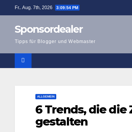
Zum
Fr.. Aug. 7th, 2026
3:09:56 PM
Inhalt
springen
Sponsordealer
Tipps für Blogger und Webmaster
ALLGEMEIN
6 Trends, die die
gestalten