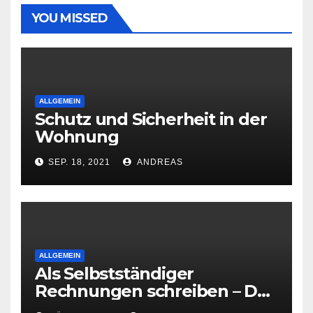
YOU MISSED
ALLGEMEIN
Schutz und Sicherheit in der
Wohnung
SEP. 18, 2021
ANDREAS
ALLGEMEIN
Als Selbstständiger
Rechnungen schreiben – Das
ist zu beachten