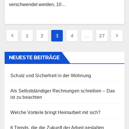
verschwendet werden, 10…
Seitennummerierung
1
2
3
4
…
27
der
Beiträge
NEUESTE BEITRÄGE
Schutz und Sicherheit in der Wohnung
Als Selbstständiger Rechnungen schreiben – Das
ist zu beachten
Welche Vorteile bringt Heimarbeit mit sich?
6 Trends, die die Zukunft der Arbeit gestalten