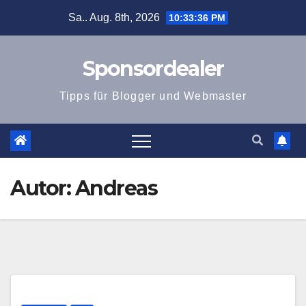
Zum
Sa.. Aug. 8th, 2026
10:33:37 PM
Inhalt
springen
Sponsordealer
Tipps für Blogger und Webmaster
Autor:
Andreas