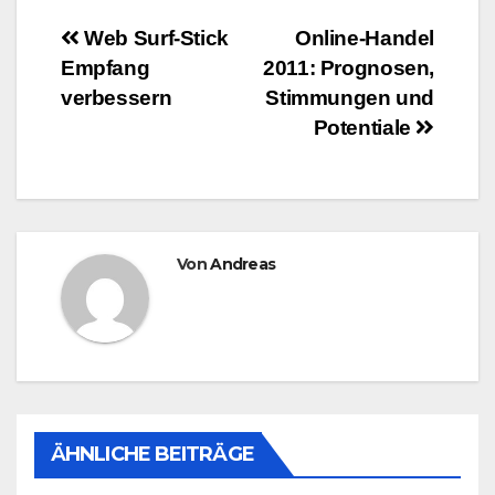
Beitragsnavigation
Web Surf-Stick
Online-Handel
Empfang
2011: Prognosen,
verbessern
Stimmungen und
Potentiale
Von
Andreas
ÄHNLICHE BEITRÄGE