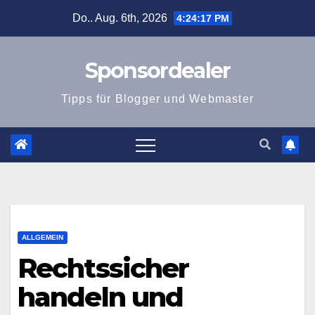
Zum
Do.. Aug. 6th, 2026
4:24:18 PM
Inhalt
springen
Sponsordealer
Tipps für Blogger und Webmaster
ALLGEMEIN
Rechtssicher
handeln und