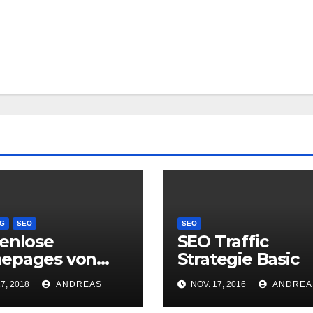
G
SEO
SEO
enlose
SEO Traffic
epages von
Strategie Basic
7, 2018
ANDREAS
NOV. 17, 2016
ANDREA