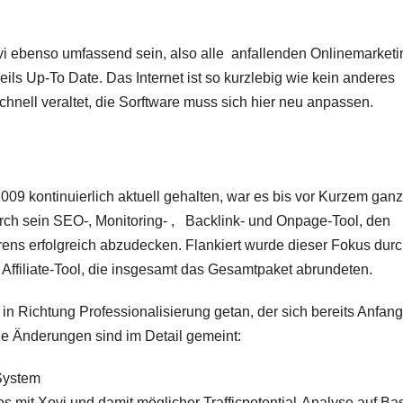
 ebenso umfassend sein, also alle anfallenden Onlinemarketi
ls Up-To Date. Das Internet ist so kurzlebig wie kein anderes
nell veraltet, die Sorftware muss sich hier neu anpassen.
2009 kontinuierlich aktuell gehalten, war es bis vor Kurzem ganz
rch sein SEO-, Monitoring- , Backlink- und Onpage-Tool, den
ens erfolgreich abzudecken. Flankiert wurde dieser Fokus dur
Affiliate-Tool, die insgesamt das Gesamtpaket abrundeten.
 in Richtung Professionalisierung getan, der sich bereits Anfang
e Änderungen sind im Detail gemeint:
System
mit Xovi und damit möglicher Trafficpotential-Analyse auf Ba