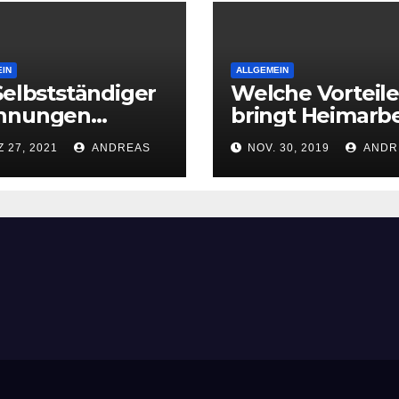
IN
ALLGEMEIN
Selbstständiger
Welche Vorteile
hnungen
bringt Heimarbe
eiben – Das ist
mit sich?
 27, 2021
ANDREAS
NOV. 30, 2019
ANDR
beachten