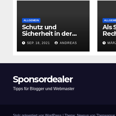
ALLGEMEIN
ALLGEME
Schutz und
Als 
Sicherheit in der
Rec
Wohnung
schr
SEP. 18, 2021
ANDREAS
MÄRZ
zu 
Sponsordealer
Tipps für Blogger und Webmaster
Stolz präsentiert von WordPress
|
Theme: Newsup von
Themeansar