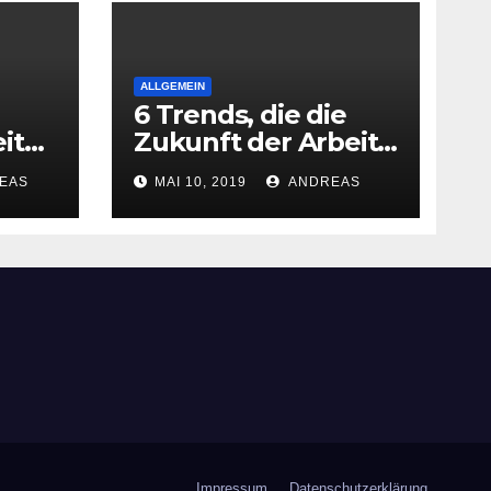
ALLGEMEIN
6 Trends, die die
it
Zukunft der Arbeit
gestalten
EAS
MAI 10, 2019
ANDREAS
Impressum
Datenschutzerklärung