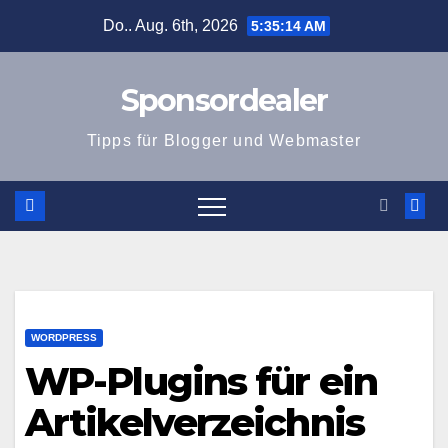
Zum
Do.. Aug. 6th, 2026
5:35:14 AM
Inhalt
springen
Sponsordealer
Tipps für Blogger und Webmaster
WORDPRESS
WP-Plugins für ein
Artikelverzeichnis