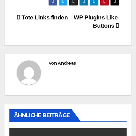
Beitragsnavigation
Tote Links finden
WP Plugins Like-
Buttons
Von
Andreas
ÄHNLICHE BEITRÄGE