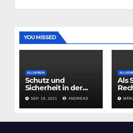
YOU MISSED
ALLGEMEIN
ALLGEME
Schutz und
Als 
Sicherheit in der
Rec
Wohnung
schr
SEP. 18, 2021
ANDREAS
MÄRZ
zu 