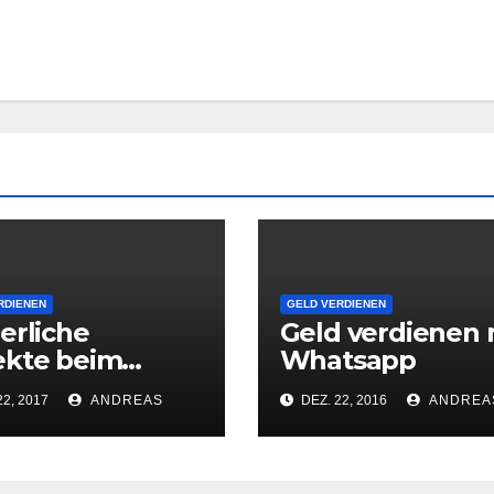
RDIENEN
GELD VERDIENEN
erliche
Geld verdienen 
ekte beim
Whatsapp
isenhandel
2, 2017
ANDREAS
DEZ. 22, 2016
ANDREA