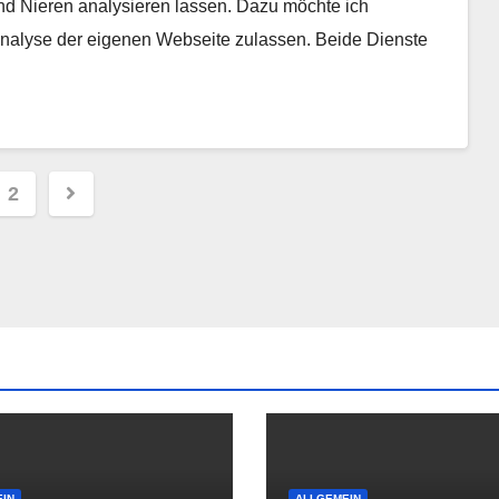
d Nieren analysieren lassen. Dazu möchte ich
 Analyse der eigenen Webseite zulassen. Beide Dienste
tennummerierung
2
räge
IN
ALLGEMEIN