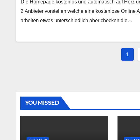
Die Homepage kostenlos und automatisch auf Herz un
2 Anbieter vorstellen welche eine kostenlose Online
arbeiten etwas unterschiedlich aber checken die…
Sei
1
der
Beit
YOU MISSED
ALLGEMEIN
ALLGEME